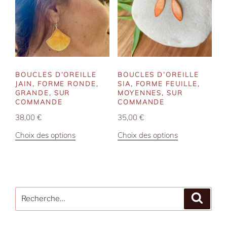
options
options
peuvent
peuvent
être
être
choisies
choisies
sur
sur
la
la
BOUCLES D’OREILLE
BOUCLES D’OREILLE
page
page
JAIN, FORME RONDE,
SIA, FORME FEUILLE,
du
du
GRANDE, SUR
MOYENNES, SUR
COMMANDE
COMMANDE
produit
produit
38,00
€
35,00
€
Ce
Ce
Choix des options
Choix des options
produit
produit
a
a
plusieurs
plusieurs
variations.
variations.
Recherche
Les
Les
Recher
pour
options
options
:
peuvent
peuvent