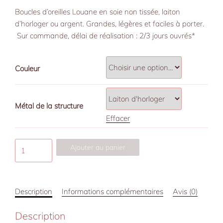
Boucles d’oreilles Louane en soie non tissée, laiton
d’horloger ou argent. Grandes, légères et faciles à porter.
Sur commande, délai de réalisation : 2/3 jours ouvrés*
Couleur
Métal de la structure
Effacer
quantité
Ajouter au panier
de
Boucles
d’oreille
Description
Informations complémentaires
Avis (0)
Louane,
forme
Description
ronde,