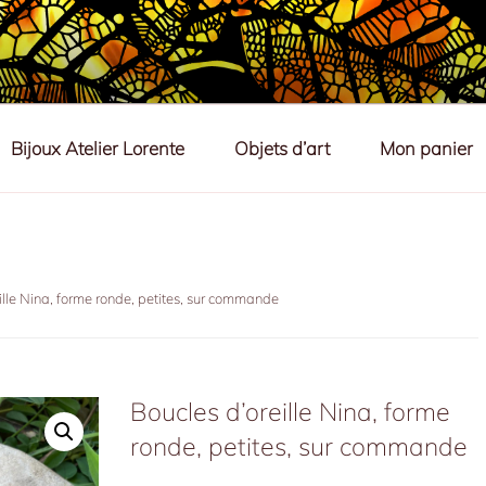
ORENTE
ts d'art & bijoux en soie naturelle
Bijoux Atelier Lorente
Objets d’art
Mon panier
ille Nina, forme ronde, petites, sur commande
Boucles d’oreille Nina, forme
ronde, petites, sur commande