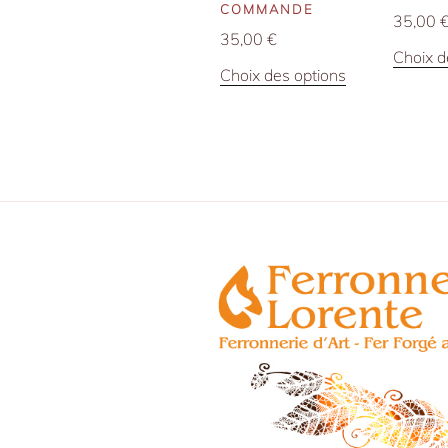
COMMANDE
35,00
35,00
€
Choix d
Ce
Choix des options
produit
a
plusieurs
variations.
Les
options
peuvent
être
choisies
sur
la
page
du
produit