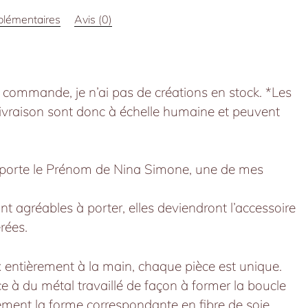
forme
plémentaires
Avis (0)
ronde,
petites,
sur
commande
r commande, je n’ai pas de créations en stock. *Les
 livraison sont donc à échelle humaine et peuvent
a porte le Prénom de Nina Simone, une de mes
nt agréables à porter, elles deviendront l’accessoire
rées.
x entièrement à la main, chaque pièce est unique.
âce à du métal travaillé de façon à former la boucle
ment la forme correspondante en fibre de soie.