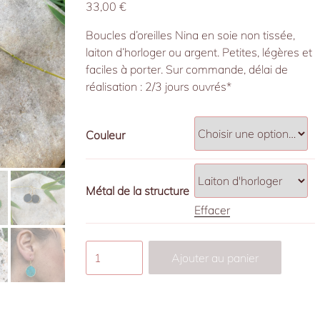
33,00
€
Boucles d’oreilles Nina en soie non tissée,
laiton d’horloger ou argent. Petites, légères et
faciles à porter. Sur commande, délai de
réalisation : 2/3 jours ouvrés*
Couleur
Métal de la structure
Effacer
quantité
Ajouter au panier
de
Boucles
d’oreille
Nina,