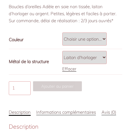
Boucles d’oreilles Adèle en soie non tissée, laiton
d’horloger ou argent. Petites, légères et faciles à porter.
Sur commande, délai de réalisation : 2/3 jours ouvrés*
Couleur
Métal de la structure
Effacer
quantité
Ajouter au panier
de
Boucles
d’oreille
Description
Informations complémentaires
Avis (0)
Adèle,
forme
Description
feuille,