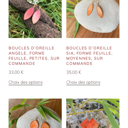
BOUCLES D’OREILLE
BOUCLES D’OREILLE
ANGELE, FORME
SIA, FORME FEUILLE,
FEUILLE, PETITES, SUR
MOYENNES, SUR
COMMANDE
COMMANDE
33,00
€
35,00
€
Ce
Ce
Choix des options
Choix des options
produit
produit
a
a
plusieurs
plusieurs
variations.
variations.
Les
Les
options
options