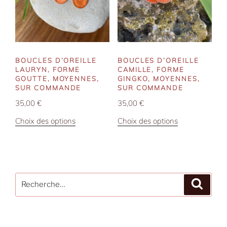
peuvent
peuvent
être
être
choisies
choisies
sur
sur
la
la
BOUCLES D’OREILLE
BOUCLES D’OREILLE
page
page
LAURYN, FORME
CAMILLE, FORME
du
du
GOUTTE, MOYENNES,
GINGKO, MOYENNES,
SUR COMMANDE
SUR COMMANDE
produit
produit
35,00
€
35,00
€
Ce
Ce
Choix des options
Choix des options
produit
produit
a
a
plusieurs
plusieurs
variations.
variations.
Recherche
Les
Les
Recher
pour
options
options
:
peuvent
peuvent
être
être